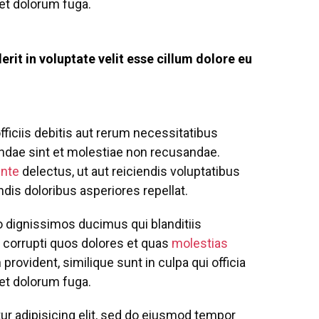
 et dolorum fuga.
erit in voluptate velit esse cillum dolore eu
iciis debitis aut rerum necessitatibus
andae sint et molestiae non recusandae.
ente
delectus, ut aut reiciendis voluptatibus
dis doloribus asperiores repellat.
o dignissimos ducimus qui blanditiis
 corrupti quos dolores et quas
molestias
provident, similique sunt in culpa qui officia
 et dolorum fuga.
ur adipisicing elit, sed do eiusmod tempor