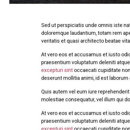
Sed ut perspiciatis unde omnis iste n
doloremque laudantium, totam rem aper
veritatis et quasi architecto beatae vit
At vero eos et accusamus et iusto odi
praesentium voluptatum deleniti atque
excepturi sint
occaecati cupiditate non 
deserunt mollitia animi, id est laborum
Quis autem vel eum iure reprehenderit q
molestiae consequatur, vel illum qui do
At vero eos et accusamus et iusto odi
praesentium voluptatum deleniti atque
excepturi sint
occaecati cupiditate non 