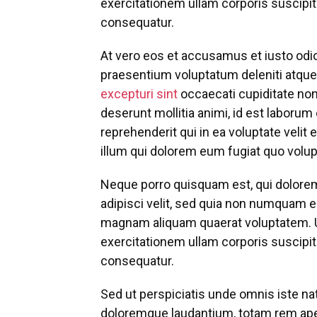
exercitationem ullam corporis suscipit
consequatur.
At vero eos et accusamus et iusto odi
praesentium voluptatum deleniti atque
excepturi sint
occaecati cupiditate non 
deserunt mollitia animi, id est laboru
reprehenderit qui in ea voluptate velit
illum qui dolorem eum fugiat quo volupt
Neque porro quisquam est, qui dolorem
adipisci velit, sed quia non numquam 
magnam aliquam quaerat voluptatem. 
exercitationem ullam corporis suscipit
consequatur.
Sed ut perspiciatis unde omnis iste n
doloremque laudantium, totam rem aper