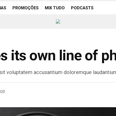
IAS
PROMOÇÕES
MIX TUDO
PODCASTS
s its own line of 
r sit voluptatem accusantium doloremque laudantiu
020