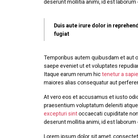
deserunt mollitia animi, id est laborum
Duis aute irure dolor in reprehend
fugiat
Temporibus autem quibusdam et aut off
saepe eveniet ut et voluptates repudi
Itaque earum rerum hic
tenetur a sapi
maiores alias consequatur aut perferen
At vero eos et accusamus et iusto odi
praesentium voluptatum deleniti atque
excepturi sint
occaecati cupiditate non 
deserunt mollitia animi, id est laborum
Lorem ipsum dolor sit amet, consectet