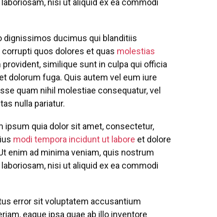
 laboriosam, nisi ut aliquid ex ea commodi
o dignissimos ducimus qui blanditiis
 corrupti quos dolores et quas
molestias
provident, similique sunt in culpa qui officia
m et dolorum fuga. Quis autem vel eum iure
 esse quam nihil molestiae consequatur, vel
as nulla pariatur.
 ipsum quia dolor sit amet, consectetur,
eius
modi tempora incidunt ut labore
et dolore
Ut enim ad minima veniam, quis nostrum
 laboriosam, nisi ut aliquid ex ea commodi
atus error sit voluptatem accusantium
iam, eaque ipsa quae ab illo inventore