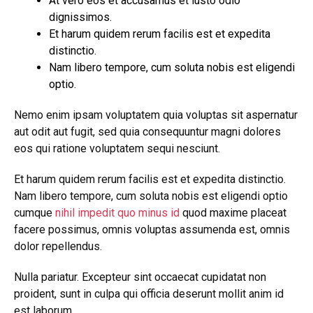
At vero eos et accusamus et iusto odio
dignissimos.
Et harum quidem rerum facilis est et expedita
distinctio.
Nam libero tempore, cum soluta nobis est eligendi
optio.
Nemo enim ipsam voluptatem quia voluptas sit aspernatur
aut odit aut fugit, sed quia consequuntur magni dolores
eos qui ratione voluptatem sequi nesciunt.
Et harum quidem rerum facilis est et expedita distinctio.
Nam libero tempore, cum soluta nobis est eligendi optio
cumque
nihil impedit quo minus id
quod maxime placeat
facere possimus, omnis voluptas assumenda est, omnis
dolor repellendus.
Nulla pariatur. Excepteur sint occaecat cupidatat non
proident, sunt in culpa qui officia deserunt mollit anim id
est laborum.