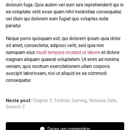
dolorum fuga. Quis autem vel eum iure reprehenderit qui in
ea voluptate velit esse quam nihil molestiae consequatur,
vel illum qui dolorem eum fugiat quo voluptas nulla
pariatur.
Neque porro quisquam est, qui dolorem ipsum quia dolor
sit amet, consectetur, adipisci velit, sed quia non
numquam eius
modi tempora incidunt ut labore
et dolore
magnam aliquam quaerat voluptatem. Ut enim ad minima
veniam, quis nostrum exercitationem ullam corporis
suscipit laboriosam, nisi ut aliquid ex ea commodi
consequatur.
Neste post:
Chapter 2
,
Fortnite
,
Gaming
,
Release Date
,
Season 2
Deixe um comentário