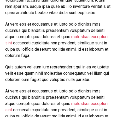
voluptatem accusantium doloremque laudantium, totam
rem aperiam, eaque ipsa quae ab illo inventore veritatis et
quasi architecto beatae vitae dicta sunt explicabo.
At vero eos et accusamus et iusto odio dignissimos
ducimus qui blanditiis praesentium voluptatum deleniti
atque corrupti quos dolores et quas
molestias excepturi
sint
occaecati cupiditate non provident, similique sunt in
culpa qui officia deserunt mollitia animi, id est laborum et
dolorum fuga.
Quis autem vel eum iure reprehenderit qui in ea voluptate
velit esse quam nihil molestiae consequatur, vel illum qui
dolorem eum fugiat quo voluptas nulla pariatur.
At vero eos et accusamus et iusto odio dignissimos
ducimus qui blanditiis praesentium voluptatum deleniti
atque corrupti quos dolores et quas
molestias excepturi
sint
occaecati cupiditate non provident, similique sunt in
culpa qui officia deserunt mollitia animi, id est laborum et