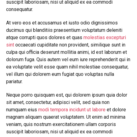
suscipit laboriosam, nisi ut aliquid ex ea commodi
consequatur.
At vero eos et accusamus et iusto odio dignissimos
ducimus qui blanditiis praesentium voluptatum deleniti
atque corrupti quos dolores et quas
molestias excepturi
sint
occaecati cupiditate non provident, similique sunt in
culpa qui officia deserunt mollitia animi, id est laborum et
dolorum fuga. Quis autem vel eum iure reprehenderit qui in
ea voluptate velit esse quam nihil molestiae consequatur,
vel illum qui dolorem eum fugiat quo voluptas nulla
pariatur.
Neque porro quisquam est, qui dolorem ipsum quia dolor
sit amet, consectetur, adipisci velit, sed quia non
numquam eius
modi tempora incidunt ut labore
et dolore
magnam aliquam quaerat voluptatem. Ut enim ad minima
veniam, quis nostrum exercitationem ullam corporis
suscipit laboriosam, nisi ut aliquid ex ea commodi