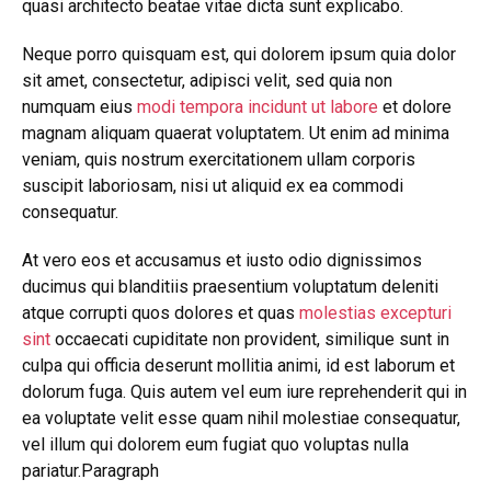
quasi architecto beatae vitae dicta sunt explicabo.
Neque porro quisquam est, qui dolorem ipsum quia dolor
sit amet, consectetur, adipisci velit, sed quia non
numquam eius
modi tempora incidunt ut labore
et dolore
magnam aliquam quaerat voluptatem. Ut enim ad minima
veniam, quis nostrum exercitationem ullam corporis
suscipit laboriosam, nisi ut aliquid ex ea commodi
consequatur.
At vero eos et accusamus et iusto odio dignissimos
ducimus qui blanditiis praesentium voluptatum deleniti
atque corrupti quos dolores et quas
molestias excepturi
sint
occaecati cupiditate non provident, similique sunt in
culpa qui officia deserunt mollitia animi, id est laborum et
dolorum fuga. Quis autem vel eum iure reprehenderit qui in
ea voluptate velit esse quam nihil molestiae consequatur,
vel illum qui dolorem eum fugiat quo voluptas nulla
pariatur.Paragraph